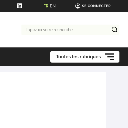
FR
EN
SE CONNECTER
Tapez
ici
votre
recherche
Toutes les rubriques