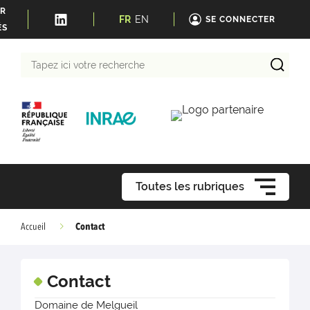
ER
FR
EN
SE CONNECTER
ÉS
Tapez
ici
votre
recherche
Toutes les rubriques
Contact
Accueil
Contact
Domaine de Melgueil